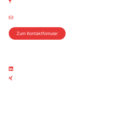
Richtistrasse 15
8304 Wallisellen
info@svti.ch
Zum Kontaktfomular
Folgen Sie uns
Aktuelles
LinkedIn
News
Xing
Aktuelle Kurse
Teil der SVTI-Gruppe
SVTI
Swiss Safety Center
Autosonic
Swiss Safety Center