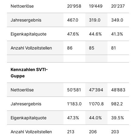
Nettoerlöse
20'958
19'449
20’237
Jahresergebnis
467.0
319.0
349.0
Eigenkapitalquote
47.6%
44.6%
41.3%
Anzahl Vollzeitstellen
86
85
81
Kennzahlen SVTI-
Guppe
Nettoerlöse
50'581
47'394
48’883
Jahresergebnis
1'183.0
1'070.8
982.2
Eigenkapitalquote
47.3%
44.0%
39.5%
Anzahl Vollzeitstellen
213
206
203