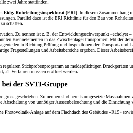
lle zwei Jahre stattfinden.
as
Eidg. Rohrleitungsinspektorat (ERI)
. In diesem Zusammenhang un
ngen. Parallel dazu ist die ERI Richtlinie für den Bau von Rohrleitu
zu schaffen.
vation. Zu nennen ist z. B. der Entwicklungsschwerpunkt «echolyst 
annten Brennelementen in das Zwischenlager transportiert. Mit der de
nlagenteilen in Richtung Prüfung und Inspektionen der Transport- und La
ige Fragestellungen und Arbeitsbereiche ergeben. Dieser Arbeitsbereic
em regulären Stichprobenprogramm an meldepflichtigen Druckgeräten 
rt, 21 Verfahren mussten eröffnet werden.
t bei der SVTI-Gruppe
ppe gross geschrieben. Zu nennen sind bereits umgesetzte Massnahm
e Abschaltung von unnötiger Aussenbeleuchtung und die Einrichtung 
 eine Photovoltaik-Anlage auf dem Flachdach des Gebäudes «R15» sowie