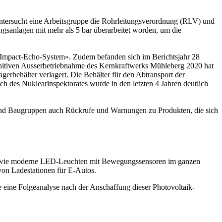
tersucht eine Arbeitsgruppe die Rohrleitungsverordnung (RLV) und
ngsanlagen mit mehr als 5 bar überarbeitet worden, um die
– Impact-Echo-System». Zudem befanden sich im Berichtsjahr 28
finitiven Ausserbetriebnahme des Kernkraftwerks Mühleberg 2020 hat
gerbehälter verlagert. Die Behälter für den Abtransport der
h des Nuklearinspektorates wurde in den letzten 4 Jahren deutlich
und Baugruppen auch Rückrufe und Warnungen zu Produkten, die sich
en wie moderne LED-Leuchten mit Bewegungssensoren im ganzen
von Ladestationen für E-Autos.
 eine Folgeanalyse nach der Anschaffung dieser Photovoltaik-