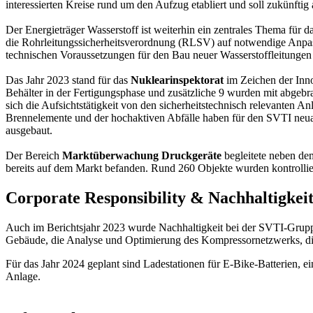
interessierten Kreise rund um den Aufzug etabliert und soll zukünftig a
Der Energieträger Wasserstoff ist weiterhin ein zentrales Thema für d
die Rohrleitungssicherheitsverordnung (RLSV) auf notwendige Anpassu
technischen Voraussetzungen für den Bau neuer Wasserstoffleitungen 
Das Jahr 2023 stand für das
Nuklearinspektorat
im Zeichen der Inno
Behälter in der Fertigungsphase und zusätzliche 9 wurden mit abgebr
sich die Aufsichtstätigkeit von den sicherheitstechnisch relevanten A
Brennelemente und der hochaktiven Abfälle haben für den SVTI neuart
ausgebaut.
Der Bereich
Marktüberwachung Druckgeräte
begleitete neben d
bereits auf dem Markt befanden. Rund 260 Objekte wurden kontrollie
Corporate Responsibility & Nachhaltigkei
Auch im Berichtsjahr 2023 wurde Nachhaltigkeit bei der SVTI-Gru
Gebäude, die Analyse und Optimierung des Kompressornetzwerks, di
Für das Jahr 2024 geplant sind Ladestationen für E-Bike-Batterien,
Anlage.