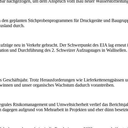
 5 bar nachgezogen, um dem Anspruch vom Bau neuer Wasserstoffleitun
 den geplanten Stichprobenprogrammen für Druckgeräte und Baugruppe
usland durch.
ufzüge neu in Verkehr gebracht. Der Schwerpunkt des EIA lag erneut 
tion und Durchführung des 2. Schweizer Aufzugstages in Wallisellen.
hes Geschäftsjahr. Trotz Herausforderungen wie Lieferkettenengpässen 
 gewinnen und unser organisches Wachstum dadurch vorantreiben.
ntegrales Risikomanagement und Umweltsicherheit verlief das Berichtsj
 dagegen aufgrund von Mehrarbeit in Projekten und eher dünn besetzt