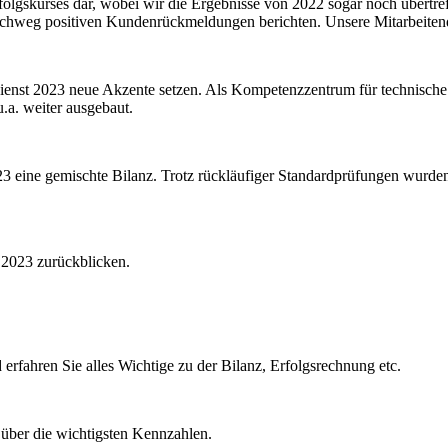
Erfolgskurses dar, wobei wir die Ergebnisse von 2022 sogar noch übertr
hweg positiven Kundenrückmeldungen berichten. Unsere Mitarbeitend
dienst 2023 neue Akzente setzen. Als Kompetenzzentrum für technische 
u.a. weiter ausgebaut.
23 eine gemischte Bilanz. Trotz rückläufiger Standardprüfungen wurde
 2023 zurückblicken.
 erfahren Sie alles Wichtige zu der Bilanz, Erfolgsrechnung etc.
 über die wichtigsten Kennzahlen.