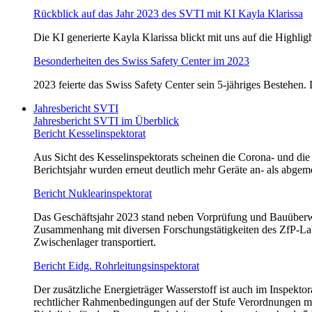
Rückblick auf das Jahr 2023 des SVTI mit KI Kayla Klarissa
Die KI generierte Kayla Klarissa blickt mit uns auf die Highli
Besonderheiten des Swiss Safety Center im 2023
2023 feierte das Swiss Safety Center sein 5-jähriges Bestehen
Jahresbericht SVTI
Jahresbericht SVTI im Überblick
Bericht Kesselinspektorat
Aus Sicht des Kesselinspektorats scheinen die Corona- und di
Berichtsjahr wurden erneut deutlich mehr Geräte an- als ab
Bericht Nuklearinspektorat
Das Geschäftsjahr 2023 stand neben Vorprüfung und Bauüberwa
Zusammenhang mit diversen Forschungstätigkeiten des ZfP-Lab
Zwischenlager transportiert.
Bericht Eidg. Rohrleitungsinspektorat
Der zusätzliche Energieträger Wasserstoff ist auch im Inspek
rechtlicher Rahmenbedingungen auf der Stufe Verordnungen mi